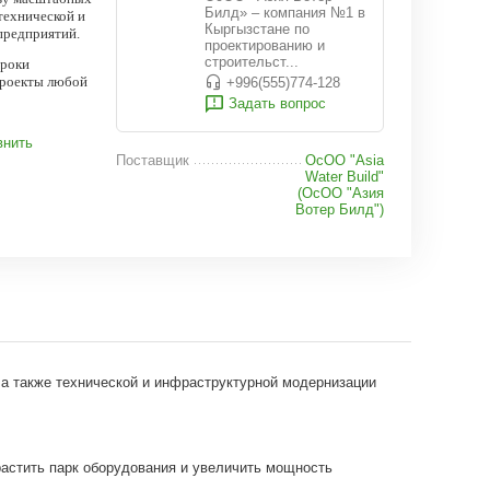
Билд» – компания №1 в
технической и
Кыргызстане по
предприятий.
проектированию и
строительст...
сроки
проекты любой
+996(555)774-128
Задать вопрос
внить
Поставщик
ОсОО "Asia
Water Build"
(ОсОО "Азия
Вотер Билд")
а также технической и инфраструктурной модернизации
астить парк оборудования и увеличить мощность