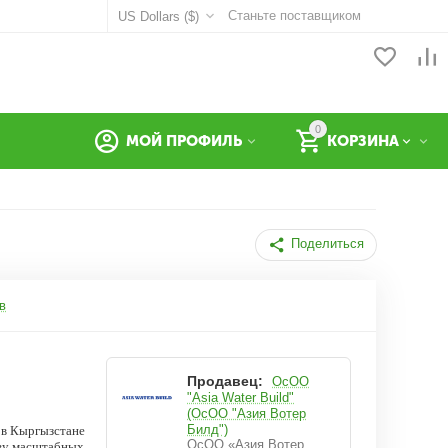
Станьте поставщиком
US Dollars ($)
0
МОЙ ПРОФИЛЬ
КОРЗИНА
Поделиться
в
Продавец:
ОсОО
"Asia Water Build"
(ОсОО "Азия Вотер
Билд")
 в Кыргызстане
ОсОО «Азия Вотер
тву масштабных