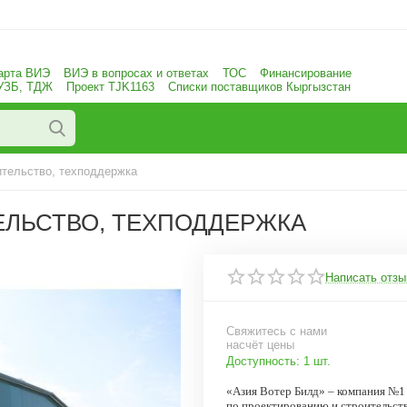
арта ВИЭ
ВИЭ в вопросах и ответах
ТОС
Финансирование
 УЗБ, ТДЖ
Проект TJK1163
Списки поставщиков Кыргызстан
ительство, техподдержка
ЕЛЬСТВО, ТЕХПОДДЕРЖКА
Написать отзы
Свяжитесь с нами
насчёт цены
Доступность:
1 шт.
«Азия Вотер Билд» – компания №1
по проектированию и строительс