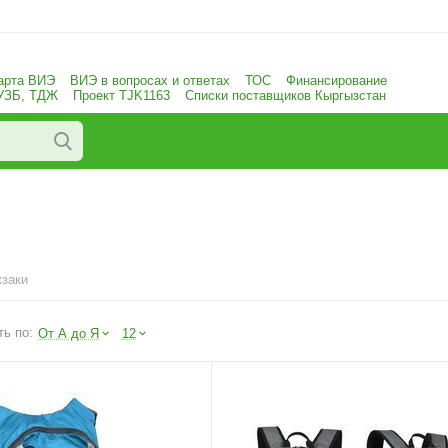
арта ВИЭ
ВИЭ в вопросах и ответах
ТОС
Финансирование
 УЗБ, ТДЖ
Проект TJK1163
Списки поставщиков Кыргызстан
заки
ь по:
От А до Я
12