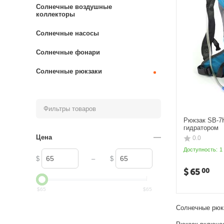
Солнечные воздушные
коллекторы
Солнечные насосы
Солнечные фонари
Солнечные рюкзаки
Фильтры товаров
Рюкзак SB-7
гидратором
Цена
0.0
Доступность:
1
–
$
$
$
65
00
$
65
$
65
Солнечные рюкз