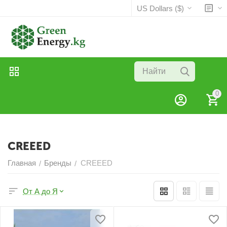
US Dollars ($)
0
CREEED
Главная
Бренды
CREEED
/
/
От А до Я