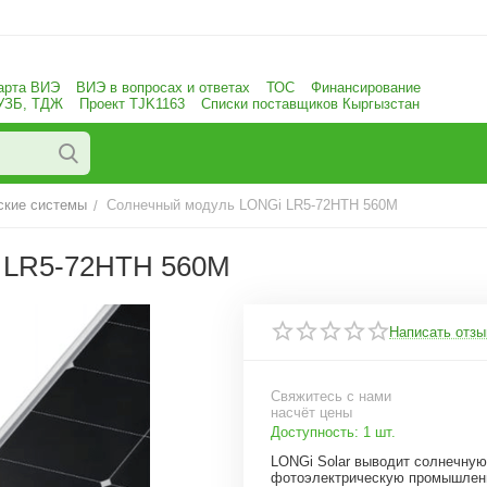
арта ВИЭ
ВИЭ в вопросах и ответах
ТОС
Финансирование
 УЗБ, ТДЖ
Проект TJK1163
Списки поставщиков Кыргызстан
ские системы
Солнечный модуль LONGi LR5-72HTH 560M
/
LR5-72HTH 560M
Написать отзы
Свяжитесь с нами
насчёт цены
Доступность:
1 шт.
LONGi Solar выводит солнечную
фотоэлектрическую промышлен