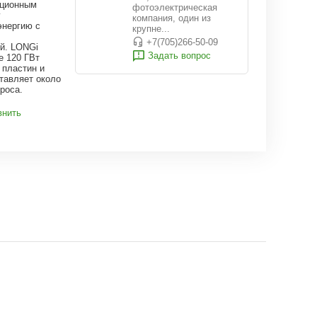
ационным
фотоэлектрическая
у
компания, один из
энергию с
крупне...
+7(705)266-50-09
й. LONGi
Задать вопрос
е 120 ГВт
пластин и
тавляет около
роса.
внить