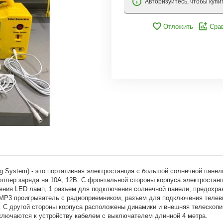
Авторизуйтесь, чтобы купи
Отложить
Сра
ng System) - это портативная электростанция с большой солнечной пане
роллер заряда на 10А, 12В. С фронтальной стороны корпуса электростан
чения LED ламп, 1 разъем для подключения солнечной панели, предохра
, MP3 проигрыватель c радиоприемником, разъем для подключения теле
. С другой стороны корпуса расположены динамики и внешняя телескопи
дключаются к устройству кабелем с выключателем длинной 4 метра.