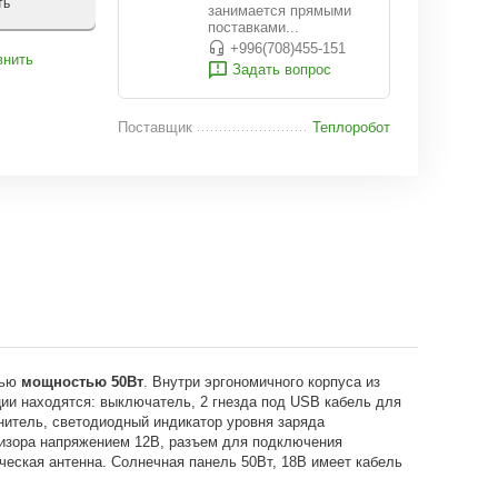
ть
занимается прямыми
поставками...
+996(708)455-151
внить
Задать вопрос
Поставщик
Теплоробот
лью
мощностью 50Вт
. Внутри эргономичного корпуса из
ции находятся: выключатель, 2 гнезда под USB кабель для
нитель, светодиодный индикатор уровня заряда
визора напряжением 12В, разъем для подключения
ческая антенна. Солнечная панель 50Вт, 18В имеет кабель