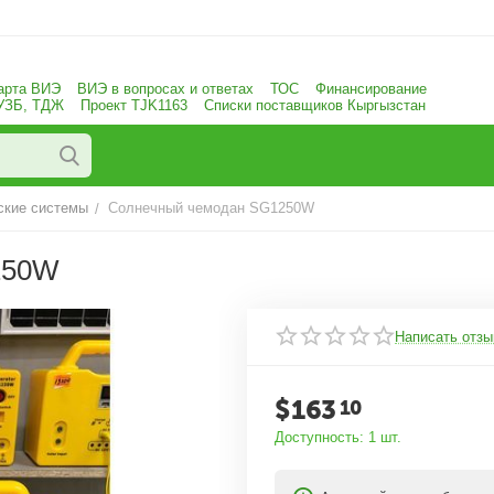
арта ВИЭ
ВИЭ в вопросах и ответах
ТОС
Финансирование
 УЗБ, ТДЖ
Проект TJK1163
Списки поставщиков Кыргызстан
ские системы
Солнечный чемодан SG1250W
/
250W
Написать отзы
$
163
10
Доступность:
1 шт.