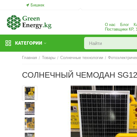
Бишкек
О нас
Блог
К
Поставщики КР,
КАТЕГОРИИ
Главная
Товары
Солнечные технологии
Фотоэлектриче
/
/
/
СОЛНЕЧНЫЙ ЧЕМОДАН SG1