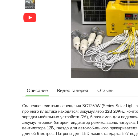
Описание
Видео галерея
Отзывы
Солнечная система освещения SG1250W (Series Solar Lighti
прочного пластика находятся: аккумулятор
12В 20Ач.
, конт
зарядки мобильных устройств (2А), 6 разъемов для подклю
аккумуляторной батареи, индикатор режима заряд/нагрузка
вентилятора 12В, гнездо для автомобильного прикуривателя
длиной 6 метров. Патроны для LED ламп стандарта E27 по