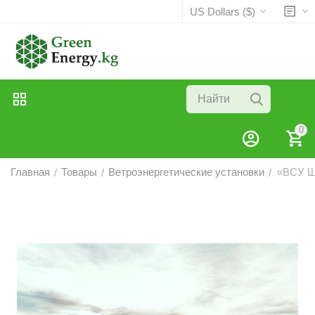
US Dollars ($)
0
Главная
Товары
Ветроэнергетические установки
«ВСУ Ш
/
/
/