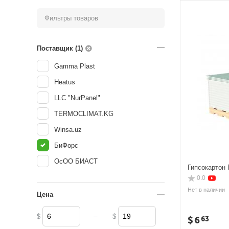
Фильтры товаров
Поставщик (1)
Gamma Plast
Heatus
LLC "NurPanel"
TERMOCLIMAT.KG
Winsa.uz
БиФорс
ОсОО БИАСТ
Гипсокартон 
0.0
Нет в наличии
Цена
–
$
$
$
6
63