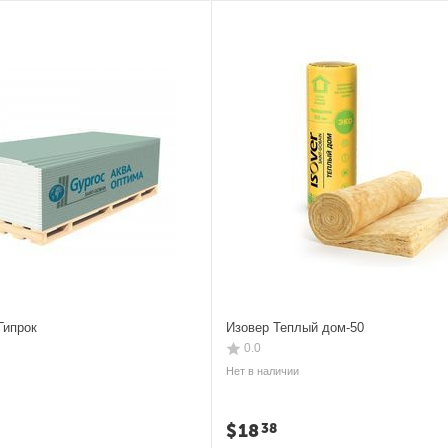
Гипрок
Изовер Теплый дом-50
0.0
Нет в наличии
$
18
38