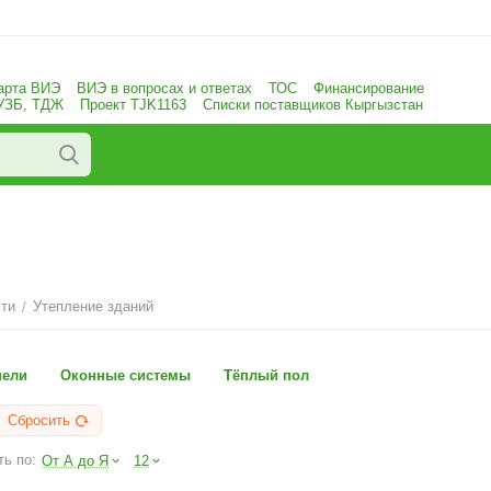
арта ВИЭ
ВИЭ в вопросах и ответах
ТОС
Финансирование
 УЗБ, ТДЖ
Проект TJK1163
Списки поставщиков Кыргызстан
ти
Утепление зданий
/
нели
Оконные системы
Тёплый пол
Сбросить
ь по:
От А до Я
12