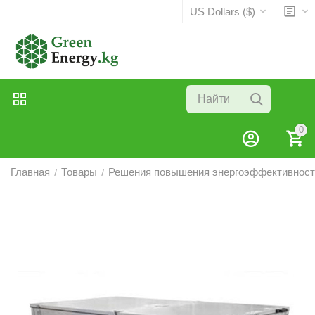
US Dollars ($)
0
Главная
Товары
Решения повышения энергоэффективност
/
/