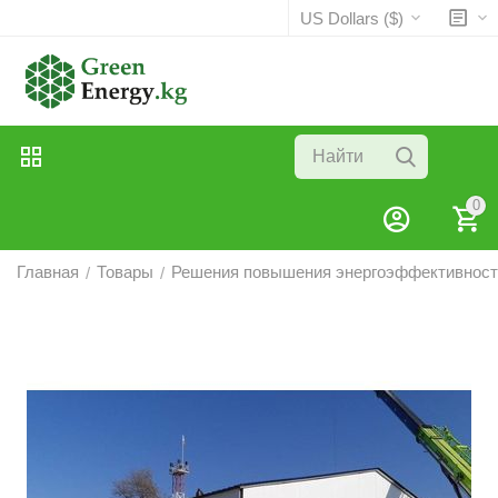
US Dollars ($)
0
Главная
Товары
Решения повышения энергоэффективност
/
/