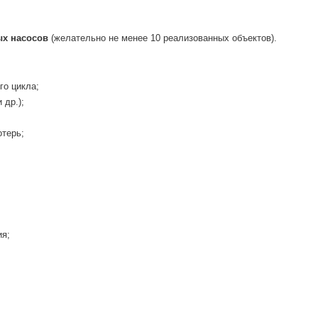
ых насосов
(желательно не менее 10 реализованных объектов).
го цикла;
 др.);
отерь;
ия;