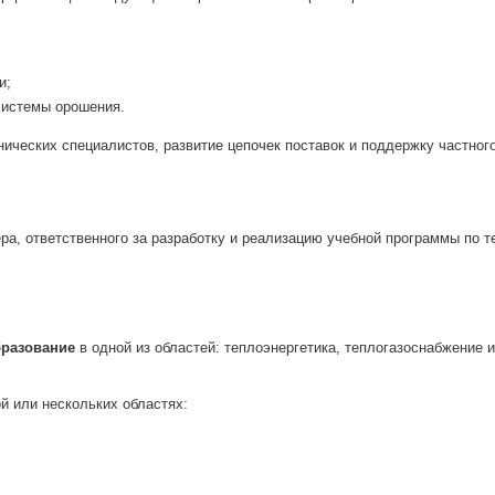
и;
системы орошения.
нических специалистов, развитие цепочек поставок и поддержку частног
ра, ответственного за разработку и реализацию учебной программы по т
бразование
в одной из областей: теплоэнергетика, теплогазоснабжение 
й или нескольких областях: